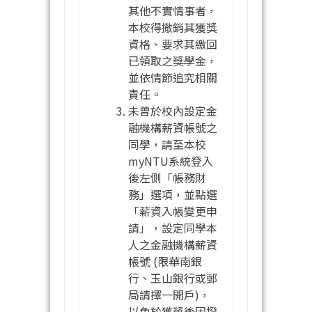
其他不實情事者，
本校得撤銷其獲獎
資格、要求其繳回
已領取之獎學金，
並依情節追究相關
責任。
未曾於校內設定金
融機構薪資帳號之
同學，請至本校
myNTU系統登入
後左側「帳務財
務」選項，並點選
「薪資入帳變更申
請」，設定同學本
人之金融機構薪資
帳號 (限華南銀
行、玉山銀行或郵
局請擇一開戶)，
以免於獲獎後因撥