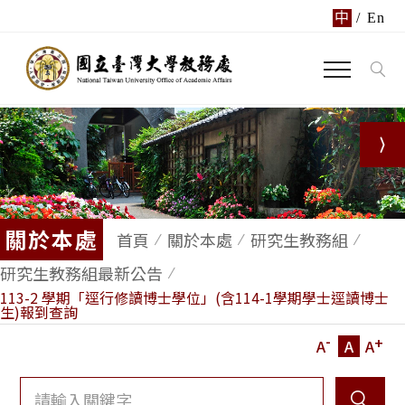
中
/
En
關於本處
首頁
關於本處
研究生教務組
研究生教務組最新公告
113-2 學期「逕行修讀博士學位」(含114-1學期學士逕讀博士
生)報到查詢
-
+
A
A
A