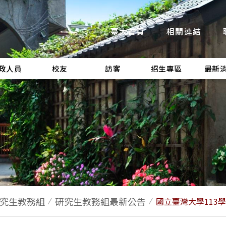
臺大首頁
相關連結
政人員
校友
訪客
招生專區
最新
究生教務組
研究生教務組最新公告
國立臺灣大學113