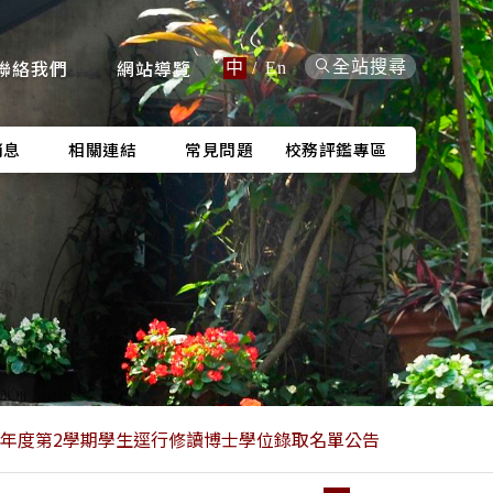
聯絡我們
網站導覽
全站搜尋
中
/
En
消息
相關連結
常見問題
校務評鑑專區
學年度第2學期學生逕行修讀博士學位錄取名單公告