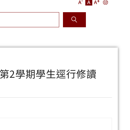
-
+
A
A
A
度第2學期學生逕行修讀