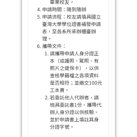
畢業校友。
申請時間：隨到隨辦
申請流程：校友請填具國立
臺灣大學學位證書補發申請
表，至各系所承辦櫃臺辦
理。
攜帶文件：
請攜帶申請人身分證正
本（或護照、駕照、有
照片之健保卡），以供
查核學籍檔之各項資料
是否相符；並繳交100元
工本費。
若委託他人代辦者，請
檢具委託書1份、攜帶代
辦人身分證以供核驗，
並於申請書上填註其身
分證字號。