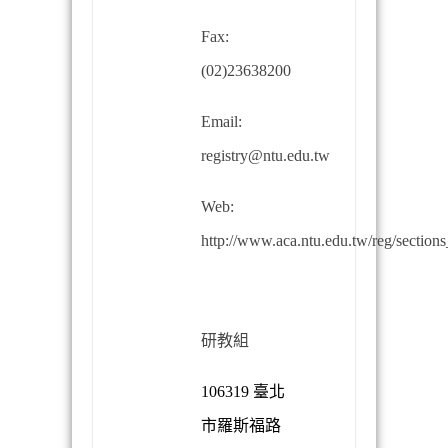
Fax:
(02)23638200
Email:
registry@ntu.edu.tw
Web:
http://www.aca.ntu.edu.tw/reg/sections
研教組
106319
臺北
市羅斯福路