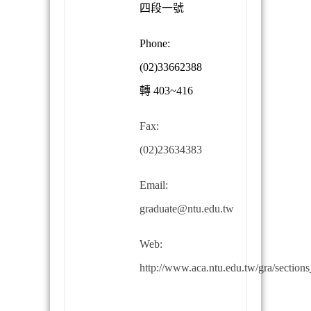
四段一號
Phone:
(02)33662388
轉
403~416
Fax:
(02)23634383
Email:
graduate@ntu.edu.tw
Web:
http://www.aca.ntu.edu.tw/gra/sections