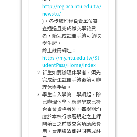
http://reg.aca.ntu.edu.tw/
newstu/
)，各步驟均經負責單位審
查通過且完成繳交學雜費
者，始完成註冊手續可領取
學生證。
線上註冊網址：
https://my.ntu.edu.tw/St
udentPass/Home/Index
新生如要辦理休學者，須先
完成新生註冊手續後始可辦
理休學手續。
學生自入學第二學期起，除
已辦理休學、應退學或已符
合畢業資格者外，每學期均
應於本校行事曆規定之上課
開始日之前繳交各項應繳費
用，費用繳清即視同完成註