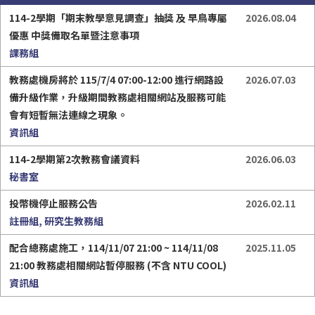
114-2學期「期末教學意見調查」抽獎 及 早鳥專屬
2026.08.04
優惠 中獎備取名單暨注意事項
課務組
教務處機房將於 115/7/4 07:00-12:00 進行網路設
2026.07.03
兼任助理專區
相關法規
備升級作業，升級期間教務處相關網站及服務可能
會有短暫無法連線之現象。
資訊組
114-2學期第2次教務會議資料
2026.06.03
秘書室
檔案與表單下載
嗨教育
投幣機停止服務公告
2026.02.11
註冊組, 研究生教務組
配合總務處施工，114/11/07 21:00 ~ 114/11/08 
2025.11.05
21:00 教務處相關網站暫停服務 (不含 NTU COOL)
本校行事曆
資訊組