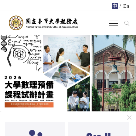
中
/
En
Previous
Next