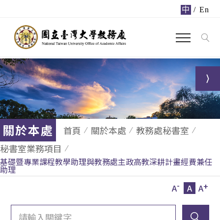
中
/
En
關於本處
首頁
關於本處
教務處秘書室
秘書室業務項目
基礎暨專業課程教學助理與教務處主政高教深耕計畫經費兼任
助理
-
+
A
A
A