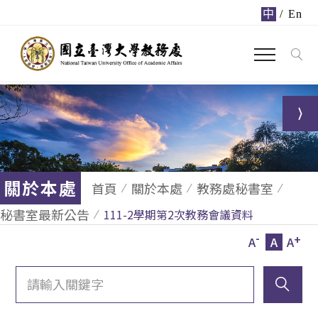
中
/
En
關於本處
首頁
關於本處
教務處秘書室
秘書室最新公告
111-2學期第2次教務會議資料
-
+
A
A
A