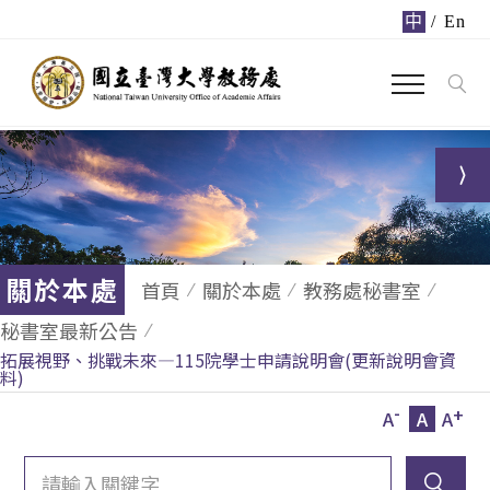
中
/
En
關於本處
首頁
關於本處
教務處秘書室
秘書室最新公告
拓展視野、挑戰未來—115院學士申請說明會(更新說明會資
料)
-
+
A
A
A