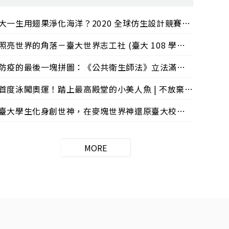
老師【嗨教育：熱血教師 】
大一生用翅果淨化海洋？2020 全球仿生設計競賽獎得主｜臺大仿生設計團隊【嗨教育：焦點人物】
照亮世界的角落－臺大世界志工社 (臺大 108 學年度學生社會奉獻特別獎)【嗨教育：焦點人物】
防疫的最後一塊拼圖：《公共衛生師法》立法滿周年 ｜專訪台灣公共衛生學會理事長陳保中醫師【嗨教育：社會關注 】
首度泳闖奧運！踏上最高殿堂的小美人魚 | 不放棄 0.1% 的機會勇敢逐夢 | 專訪臺大黃渼茜選手
臺大學生化身創世神，在麥塊世界神還原臺大校園 | 專訪臺大麥塊團隊
MORE