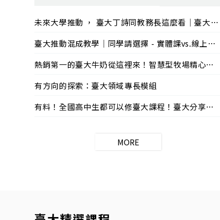
未來大學推動 ， 臺大丁詩同教務長這麼看｜臺大未來大學高峰會04/12 |【嗨教育：高教發展】
臺大推動混成教學｜同學請選擇 - 實體課vs.線上課｜丁詩同教務長專訪 04/11【嗨教育：高教發展】
熱銷第一的臺大牛奶從這裡來！智慧型牧場精心照料｜直擊天龍牛牛的一日生活：臺大乳牛場【嗨教育：臺大特色】
有方向的探索：臺大領域專長模組
有料！全國高中生都可以修臺大課程！臺大分享線上課程，促進學習資源共享，協助自我探索 | 臺大線上課程推廣計畫
MORE
臺大精選課程