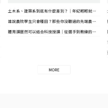
師【嗨教育：社會關注 】
土木系、建築系到底有什麼差別？｜年紀輕輕就蓋出銀杏橋、遮雨棚！｜專訪臺大土木系謝尚賢系主任【嗨教育：創新教學 】
誰說農院學生只會種田？那些你沒聽過的先端農業、植物醫生、育種師｜智慧永續農業：開箱臺大生農學院【嗨教育：創新教學】
體育課居然可以結合科技授課｜從選手到教練的網球之路｜專訪臺大網球冠軍教練趙曉涵老師【嗨教育：熱血教師 】
MORE