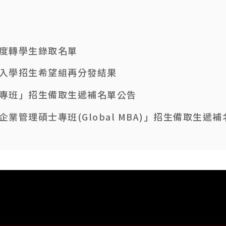
臺大-復旦EMBA境外專班
年度轉學生錄取名單
請入學招生希望組再分發結果
職專班」招生備取生遞補名單公告
企業管理碩士專班(Global MBA)」招生備取生遞
生備取生遞補錄取名單公告
年度第1學期學生逕行修讀博士學位備取生遞補錄取名
生正備取生報到系統
博士學位報到系統