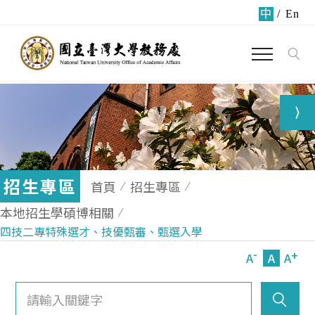
中
/
En
招生專區
首頁
招生專區
本地招生學碩博相關
四技二專特殊選才、技優甄審、甄選入學
-
+
A
A
A