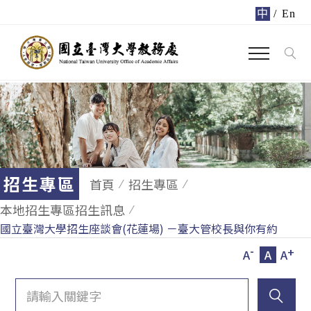
中
/
En
招生專區
首頁
招生專區
本地招生專區招生訊息
國立臺灣大學招生座談會(花蓮場) －臺大管校長與你有約
-
+
A
A
A