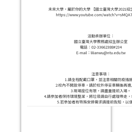
未來大學，屬於你的大學 【國立臺灣大學2021
https://www.youtube.com/watch?v=sMQA
活動承辦單位：
國立臺灣大學教務處招生辦公室
電話：02-33662388#234
E-mail：lilianwu@ntu.edu.tw
注意事項：
1.請全程配戴口罩，並注意相關防疫措
2.校內不開放停車，請於校外停妥車輛後再進
3.現場座位有限，請盡量提前入場。
4.請參加者保持環境整潔，將垃圾請自行處理帶走
5.若參加者有特殊安排需求請提前告知，以