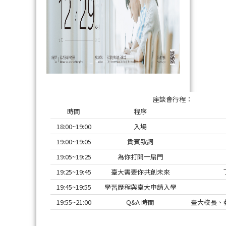
座談會行程：
時間
程序
18:00~19:00
入場
19:00~19:05
貴賓致詞
19:05~19:25
為你打開一扇門
19:25~19:45
臺大需要你共創未來
19:45~19:55
學習歷程與臺大申請入學
19:55~21:00
Q&A 時間
臺大校長、