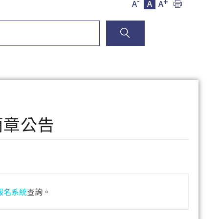
-
+
A
A
A
簡章公告
報名系統
查詢。