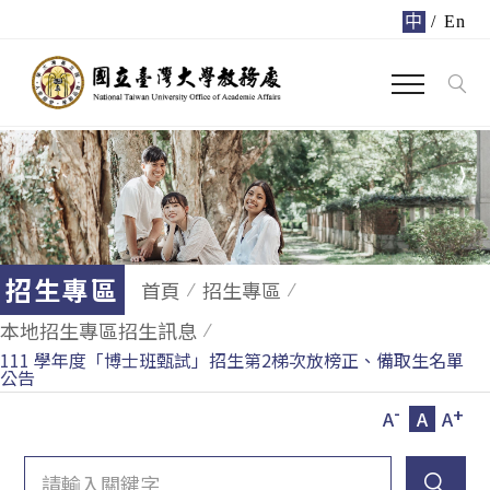
中
/
En
招生專區
首頁
招生專區
本地招生專區招生訊息
111 學年度「博士班甄試」招生第2梯次放榜正、備取生名單
公告
-
+
A
A
A