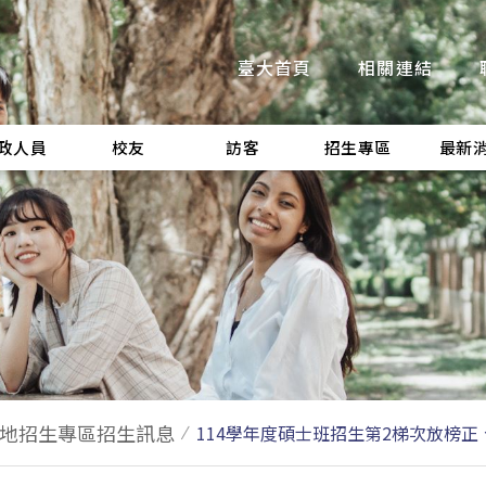
臺大首頁
相關連結
政人員
校友
訪客
招生專區
最新
地招生專區招生訊息
114學年度碩士班招生第2梯次放榜