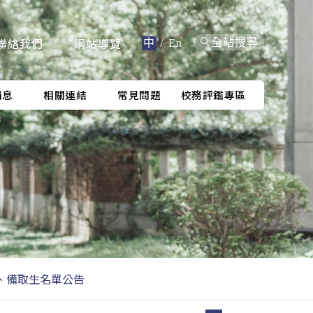
聯絡我們
網站導覽
全站搜尋
中
/
En
消息
相關連結
常見問題
校務評鑑專區
正、備取生名單公告