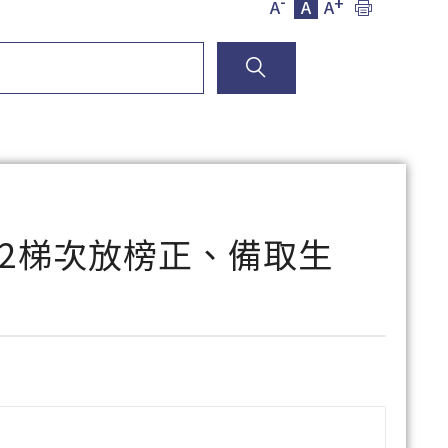
-
+
A
A
A
第2梯次放榜正、備取生