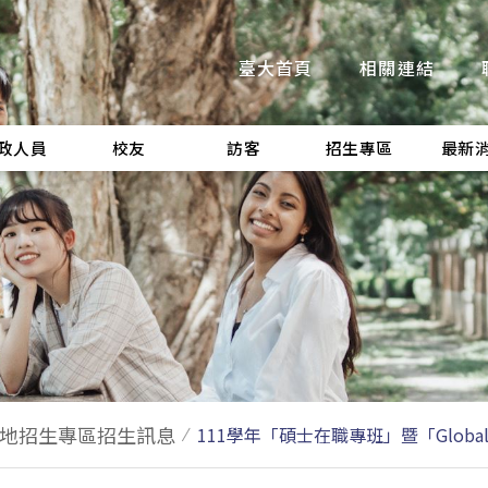
臺大首頁
相關連結
政人員
校友
訪客
招生專區
最新
地招生專區招生訊息
111學年「碩士在職專班」暨「Globa