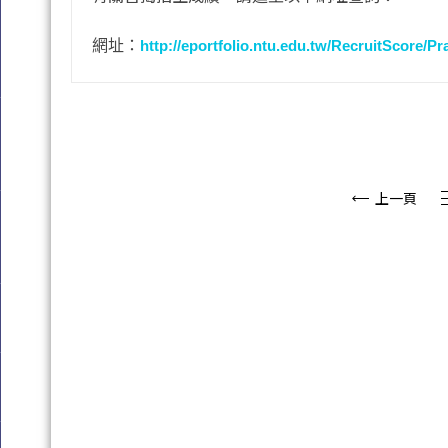
網址：
http://eportfolio.ntu.edu.tw/RecruitScore/Pr
上一頁