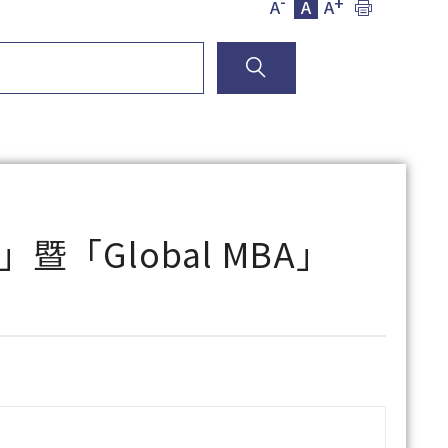
-
+
A
A
A
暨「Global MBA」