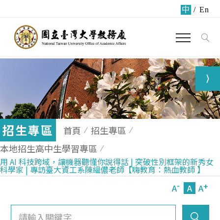
中
/
En
招生專區
首頁
招生專區
本地招生高中生學習專區
用 AI 科技跨域，讓機器聽懂你說得話 | 突破性別框架的新秀女
科學家 | 專訪臺大資工系陳縕儂老師【嗨教育：熱血教師 】
-
+
A
A
A