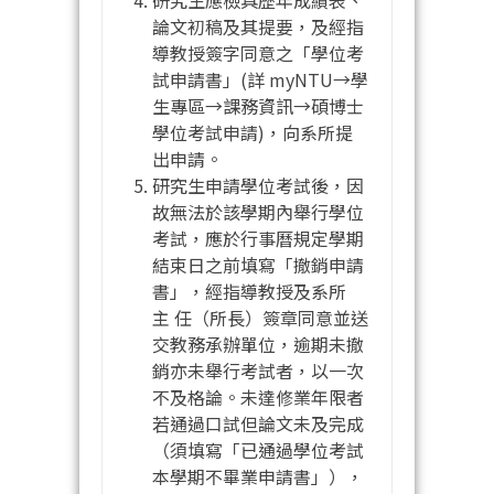
論文初稿及其提要，及經指
導教授簽字同意之「學位考
試申請書」(詳 myNTU→學
生專區→課務資訊→碩博士
學位考試申請)，向系所提
出申請。
研究生申請學位考試後，因
故無法於該學期內舉行學位
考試，應於行事曆規定學期
結束日之前填寫「撤銷申請
書」，經指導教授及系所
主 任（所長）簽章同意並送
交教務承辦單位，逾期未撤
銷亦未舉行考試者，以一次
不及格論。未達修業年限者
若通過口試但論文未及完成
（須填寫「已通過學位考試
本學期不畢業申請書」），