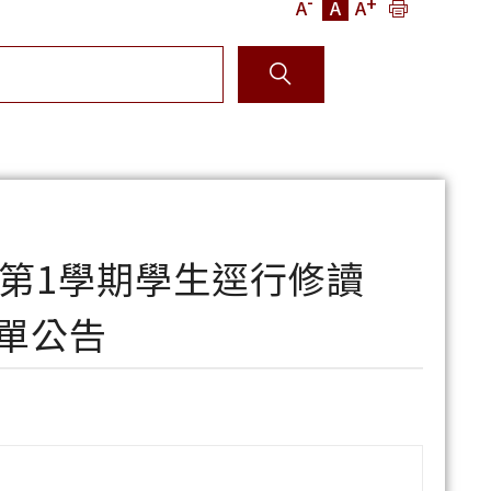
-
+
A
A
A
度第1學期學生逕行修讀
單公告