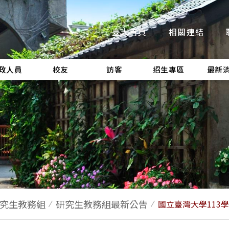
臺大首頁
相關連結
政人員
校友
訪客
招生專區
最新
究生教務組
研究生教務組最新公告
國立臺灣大學113