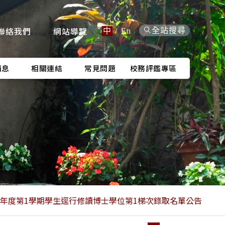
聯絡我們
網站導覽
全站搜尋
中
/
En
消息
相關連結
常見問題
校務評鑑專區
學年度第1學期學生逕行修讀博士學位第1梯次錄取名單公告