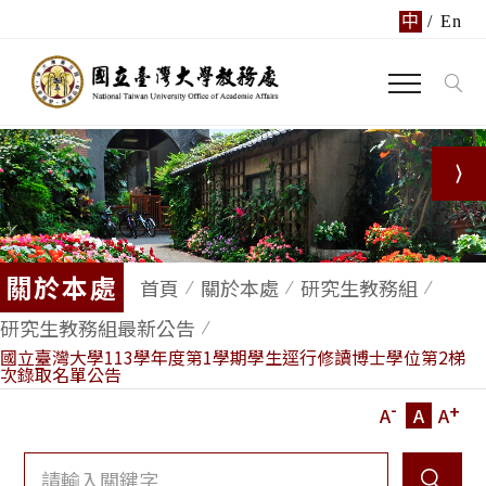
中
/
En
關於本處
首頁
關於本處
研究生教務組
研究生教務組最新公告
國立臺灣大學113學年度第1學期學生逕行修讀博士學位第2梯
次錄取名單公告
-
+
A
A
A