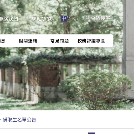
聯絡我們
網站導覽
全站搜尋
中
/
En
消息
相關連結
常見問題
校務評鑑專區
正、備取生名單公告