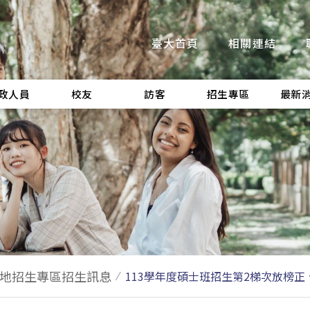
臺大首頁
相關連結
政人員
校友
訪客
招生專區
最新
地招生專區招生訊息
113學年度碩士班招生第2梯次放榜