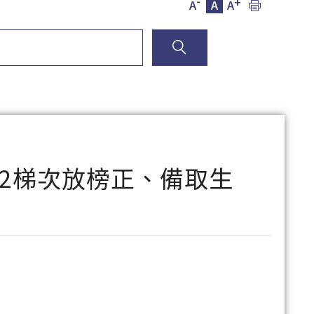
-
+
A
A
A
第2梯次放榜正、備取生