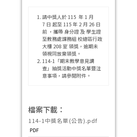
請中獎人於 115 年 1 月
7 日 起至 115 年 2 月 26 日
前 ，攜帶 身分證 及 學生證
至教務處課務組 校總區行政
大樓 208 室 領獎，逾期未
領視同放棄領獎。
114-1「期末教學意見調
查」抽獎活動中獎名單暨注
意事項，請參閱附件。
檔案下載：
114-1中獎名單(公告).pdf
PDF