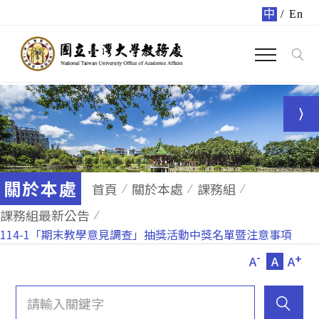
中
/
En
關於本處
首頁
關於本處
課務組
課務組最新公告
114-1「期末教學意見調查」抽獎活動中獎名單暨注意事項
-
+
A
A
A