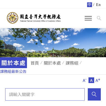
中
/
En
關於本處
首頁
關於本處
課務組
課務組最新公告
-
+
A
A
A