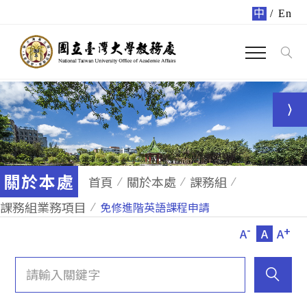
中
/
En
關於本處
首頁
關於本處
課務組
課務組業務項目
免修進階英語課程申請
-
+
A
A
A