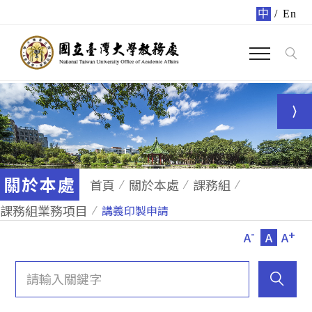
中
/
En
關於本處
首頁
關於本處
課務組
課務組業務項目
講義印製申請
-
+
A
A
A