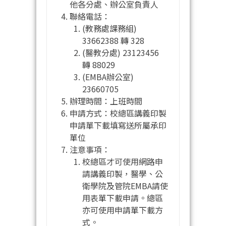
他各分處、辦公室負責人
聯絡電話：
(教務處課務組)
33662388 轉 328
(醫教分處) 23123456
轉 88029
(EMBA辦公室)
23660705
辦理時間：上班時間
申請方式：校總區講義印製
申請單下載填寫送所屬承印
單位
注意事項：
校總區才可使用網路申
請講義印製，醫學、公
衛學院及管院EMBA請使
用表單下載申請。總區
亦可使用申請單下載方
式。