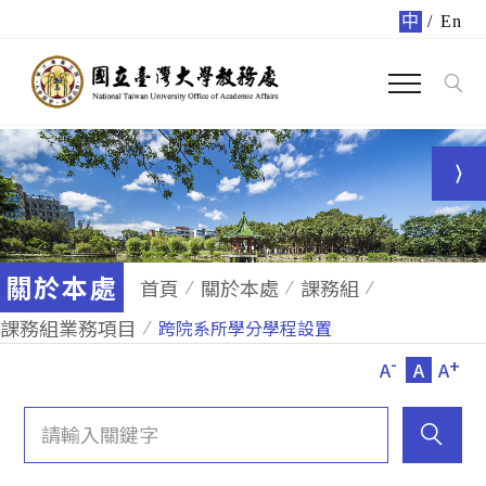
中
/
En
關於本處
首頁
關於本處
課務組
課務組業務項目
跨院系所學分學程設置
-
+
A
A
A