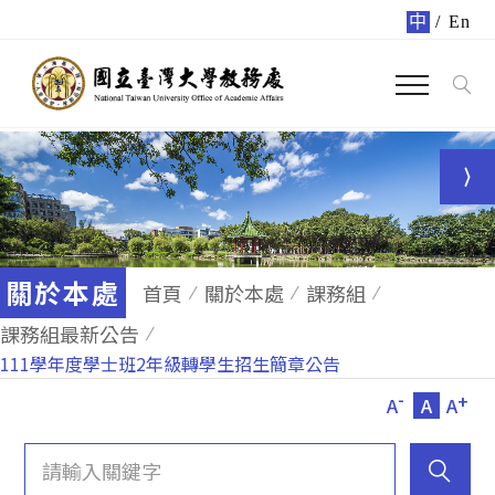
中
/
En
關於本處
首頁
關於本處
課務組
課務組最新公告
111學年度學士班2年級轉學生招生簡章公告
-
+
A
A
A