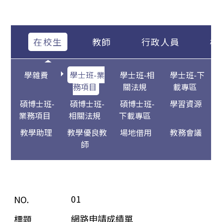
在校生
教師
行政人員
校
學雜費
學士班-業
學士班-相
學士班-下
務項目
關法規
載專區
碩博士班-
碩博士班-
碩博士班-
學習資源
業務項目
相關法規
下載專區
教學助理
教學優良教
場地借用
教務會議
師
01
網路申請成績單