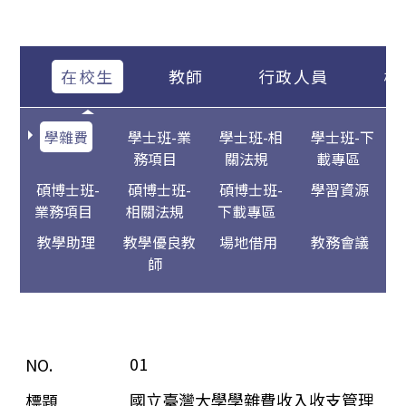
在校生
教師
行政人員
校
學雜費
學士班-業
學士班-相
學士班-下
務項目
關法規
載專區
碩博士班-
碩博士班-
碩博士班-
學習資源
業務項目
相關法規
下載專區
教學助理
教學優良教
場地借用
教務會議
師
01
國立臺灣大學學雜費收入收支管理