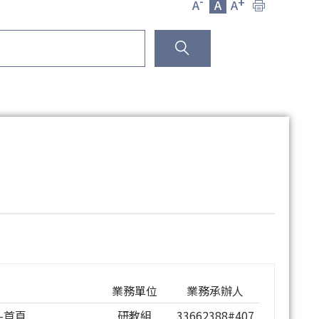
-
+
A
A
A
業務單位
業務承辦人
-
首頁
研教組
33662388#407