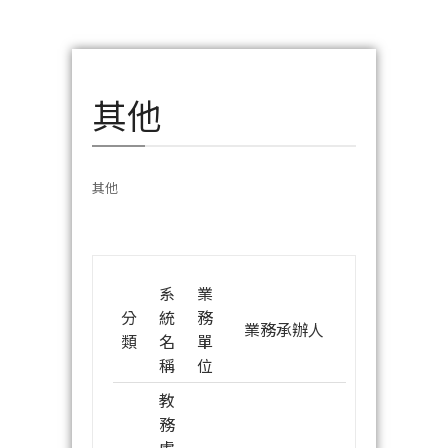
其他
其他
系
業
分
統
務
業務承辦人
類
名
單
稱
位
教
務
處