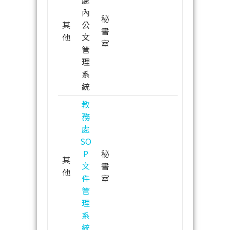
內
秘
其
公
書
他
文
室
管
理
系
統
教
務
處
SO
P
秘
其
文
書
他
件
室
管
理
系
統