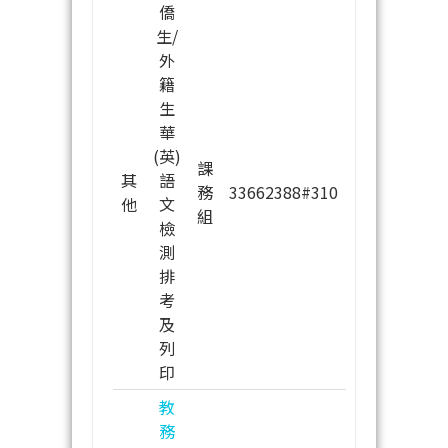
僑
生/
外
籍
生
華
(英)
課
其
語
務
33662388#310
他
文
組
檢
測
排
考
及
列
印
教
務