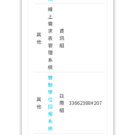
線
上
需
求
資
其
表
訊
他
管
組
理
系
統
雙
聯
學
註
其
位
冊
33662388#207
他
回
組
報
系
統