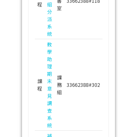
書
33662388#118
程
組
室
分
派
系
統
教
學
助
理
期
課
課
末
務
33662388#302
程
意
組
見
調
查
系
統
補