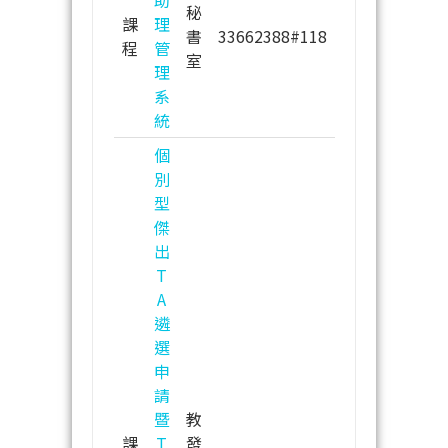
秘
課
理
書
33662388#118
程
管
室
理
系
統
個
別
型
傑
出
T
A
遴
選
申
請
暨
教
課
T
發