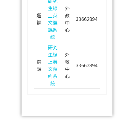
研究
生線
外
選
上英
教
33662894
課
文選
中
課系
心
統
研究
生線
外
選
上英
教
33662894
課
文預
中
約系
心
統