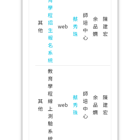
學
程
師
蔡
余
陳
其
招
培
web
秀
品
建
他
生
中
珠
嫻
宏
報
心
名
系
統
教
育
學
程
師
蔡
余
陳
其
線
培
web
秀
品
建
他
上
中
珠
嫻
宏
測
心
驗
系
統