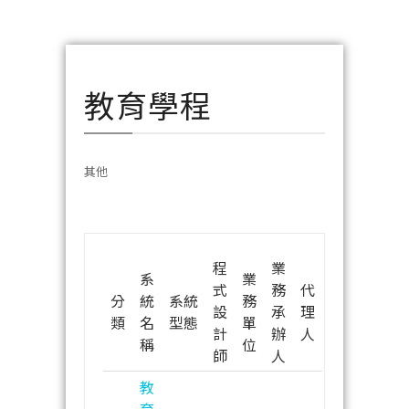
教育學程
其他
程
業
系
業
式
務
代
分
統
系統
務
設
承
理
類
名
型態
單
計
辦
人
稱
位
師
人
教
育