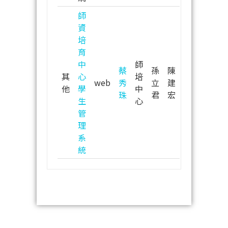
師
資
培
育
中
師
蔡
孫
陳
其
心
培
web
秀
立
建
他
學
中
珠
君
宏
生
心
管
理
系
統