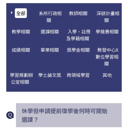
全部
系所行政相
教師相關
深耕計畫相
關
關
教學相關
選課相關
入學、註冊
學雜費相關
及學籍相關
成績相關
畢業相關
獎學金相關
教發中心X
數位學習相
關
學習規劃辦
學士論文獎
跨領域學習
其他
公室相關
休學但申請提前復學後何時可開始
選課？