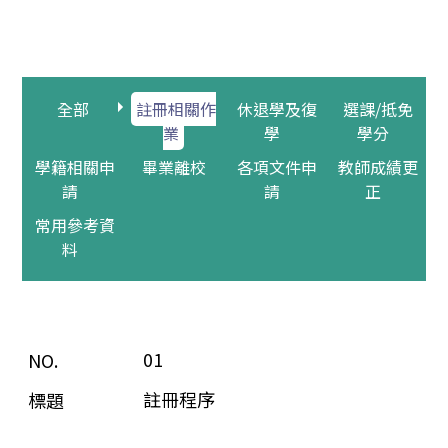
全部
註冊相關作
休退學及復
選課/抵免
業
學
學分
學籍相關申
畢業離校
各項文件申
教師成績更
請
請
正
常用參考資
料
01
註冊程序