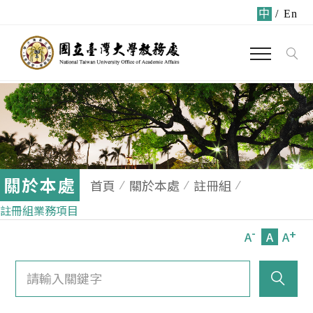
中
/
En
關於本處
首頁
關於本處
註冊組
註冊組業務項目
-
+
A
A
A