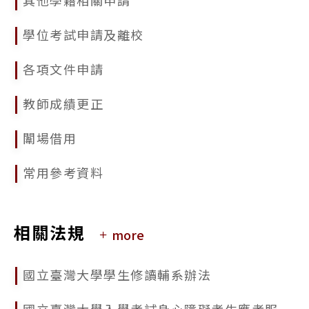
2025/09/17
學位考試申請及離校
113學年度國立臺灣大學研究生校長獎獎勵名冊公告
各項文件申請
2025/09/17
公告本校114學年度第2學期學生申請逕行修讀博士學位相關事宜
教師成績更正
闈場借用
常用參考資料
相關法規
more
國立臺灣大學學生修讀輔系辦法