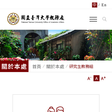
中
/
En
關於本處
首頁
關於本處
研究生教務組
-
+
A
A
A