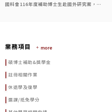
國科會116年度補助博士生赴國外研究案，申請時間自115年6月1日至7月29日(星期三)早上8時止
2026/05/18
國立臺灣大學115學年度第1學期學生逕行修讀博士學位錄取名單公告
2026/03/03
公告本校115學年度第1學期學生申請逕行修讀博士學位相關事宜
業務項目
more
2026/02/09
115年人社論文獎勵申請相關資訊
碩博士補助&獎學金
2025/11/25
114學年度第2學期「碩士逕讀博士學位」及115學年度「學士逕讀博士學位」網路報到系統
註冊相關作業
2025/11/20
休退學及復學
國立臺灣大學114學年度第2學期學生逕行修讀博士學位錄取名單公告
選課/抵免學分
2025/10/20
因應115年春節假期學位論文繳交延至02/25 (週三)
其他學籍相關申請