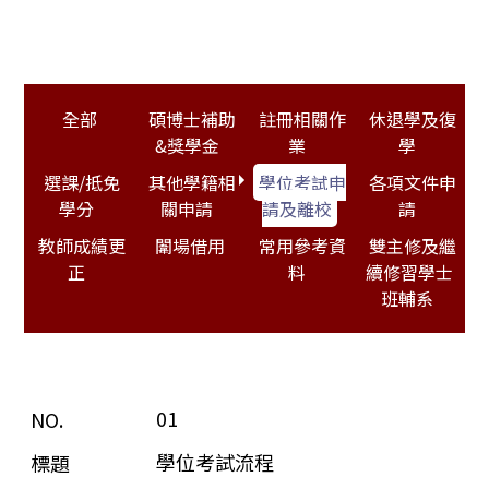
全部
碩博士補助
註冊相關作
休退學及復
&獎學金
業
學
選課/抵免
其他學籍相
學位考試申
各項文件申
學分
關申請
請及離校
請
教師成績更
闈場借用
常用參考資
雙主修及繼
正
料
續修習學士
班輔系
01
學位考試流程