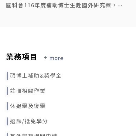
國科會116年度補助博士生赴國外研究案，申請時間自115年6月1日至7月29日(星期三)早上8時止
2026/05/18
國立臺灣大學115學年度第1學期學生逕行修讀博士學位錄取名單公告
2026/03/03
公告本校115學年度第1學期學生申請逕行修讀博士學位相關事宜
業務項目
more
2026/02/09
115年人社論文獎勵申請相關資訊
碩博士補助&獎學金
2025/11/25
114學年度第2學期「碩士逕讀博士學位」及115學年度「學士逕讀博士學位」網路報到系統
註冊相關作業
2025/11/20
休退學及復學
國立臺灣大學114學年度第2學期學生逕行修讀博士學位錄取名單公告
選課/抵免學分
2025/10/20
因應115年春節假期學位論文繳交延至02/25 (週三)
其他學籍相關申請