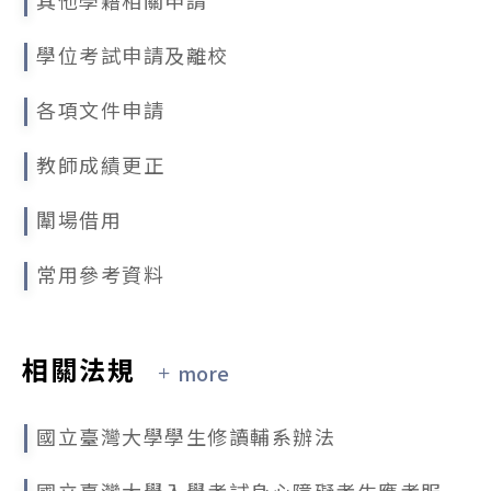
2025/09/17
學位考試申請及離校
113學年度國立臺灣大學研究生校長獎獎勵名冊公告
各項文件申請
2025/09/17
公告本校114學年度第2學期學生申請逕行修讀博士學位相關事宜
教師成績更正
闈場借用
常用參考資料
相關法規
more
國立臺灣大學學生修讀輔系辦法