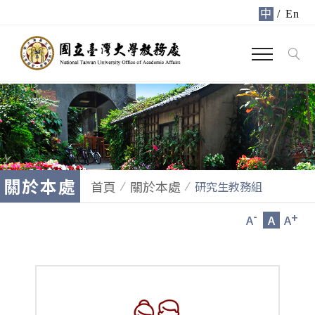
中
/
En
關於本處
首頁
關於本處
研究生教務組
-
+
A
A
A