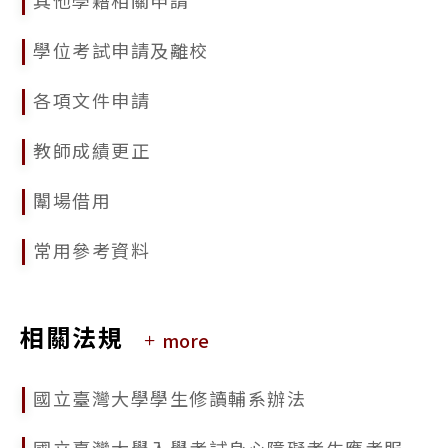
2025/09/17
學位考試申請及離校
113學年度國立臺灣大學研究生校長獎獎勵名冊公告
各項文件申請
2025/09/17
公告本校114學年度第2學期學生申請逕行修讀博士學位相關事宜
教師成績更正
闈場借用
常用參考資料
相關法規
more
國立臺灣大學學生修讀輔系辦法