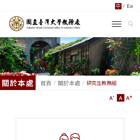
中
/
En
關於本處
首頁
關於本處
研究生教務組
-
+
A
A
A