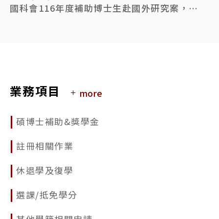
國科會116年度補助博士生赴國外研究案，申請時間自115年6月1日至7月29日(星期三)早上8時止
2026/05/18
國立臺灣大學115學年度第1學期學生逕行修讀博士學位錄取名單公告
2026/03/03
公告本校115學年度第1學期學生申請逕行修讀博士學位相關事宜
業務項目
more
2026/02/09
115年人社論文獎勵申請相關資訊
碩博士補助&獎學金
2025/11/25
114學年度第2學期「碩士逕讀博士學位」及115學年度「學士逕讀博士學位」網路報到系統
註冊相關作業
2025/11/20
休退學及復學
國立臺灣大學114學年度第2學期學生逕行修讀博士學位錄取名單公告
選課/抵免學分
2025/10/20
因應115年春節假期學位論文繳交延至02/25 (週三)
其他學籍相關申請