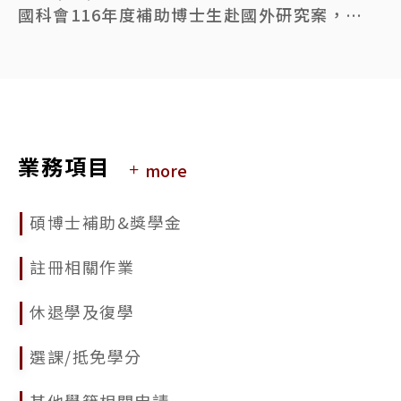
國科會116年度補助博士生赴國外研究案，申請時間自115年6月1日至7月29日(星期三)早上8時止
2026/05/18
國立臺灣大學115學年度第1學期學生逕行修讀博士學位錄取名單公告
2026/03/03
公告本校115學年度第1學期學生申請逕行修讀博士學位相關事宜
業務項目
more
2026/02/09
115年人社論文獎勵申請相關資訊
碩博士補助&獎學金
2025/11/25
114學年度第2學期「碩士逕讀博士學位」及115學年度「學士逕讀博士學位」網路報到系統
註冊相關作業
2025/11/20
休退學及復學
國立臺灣大學114學年度第2學期學生逕行修讀博士學位錄取名單公告
選課/抵免學分
2025/10/20
因應115年春節假期學位論文繳交延至02/25 (週三)
其他學籍相關申請