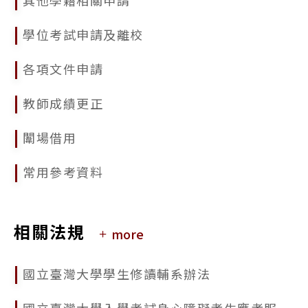
2025/09/17
學位考試申請及離校
113學年度國立臺灣大學研究生校長獎獎勵名冊公告
各項文件申請
2025/09/17
公告本校114學年度第2學期學生申請逕行修讀博士學位相關事宜
教師成績更正
闈場借用
常用參考資料
相關法規
more
國立臺灣大學學生修讀輔系辦法