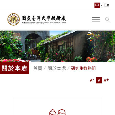
中
/
En
關於本處
首頁
關於本處
研究生教務組
-
+
A
A
A