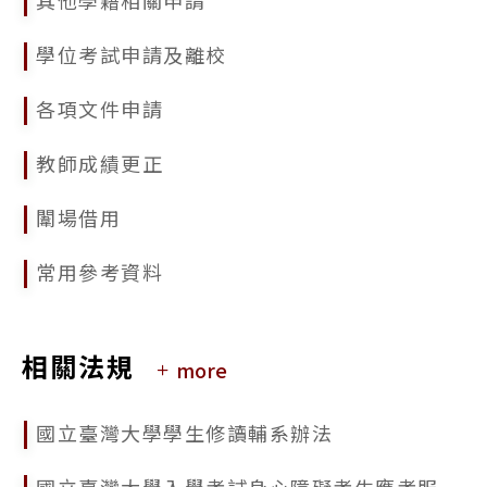
2025/09/17
學位考試申請及離校
113學年度國立臺灣大學研究生校長獎獎勵名冊公告
各項文件申請
2025/09/17
公告本校114學年度第2學期學生申請逕行修讀博士學位相關事宜
教師成績更正
闈場借用
常用參考資料
相關法規
more
國立臺灣大學學生修讀輔系辦法