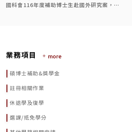
國科會116年度補助博士生赴國外研究案，申請時間自115年6月1日至7月29日(星期三)早上8時止
2026/05/18
國立臺灣大學115學年度第1學期學生逕行修讀博士學位錄取名單公告
2026/03/03
公告本校115學年度第1學期學生申請逕行修讀博士學位相關事宜
業務項目
more
2026/02/09
115年人社論文獎勵申請相關資訊
碩博士補助&獎學金
2025/11/25
114學年度第2學期「碩士逕讀博士學位」及115學年度「學士逕讀博士學位」網路報到系統
註冊相關作業
2025/11/20
休退學及復學
國立臺灣大學114學年度第2學期學生逕行修讀博士學位錄取名單公告
選課/抵免學分
2025/10/20
因應115年春節假期學位論文繳交延至02/25 (週三)
其他學籍相關申請