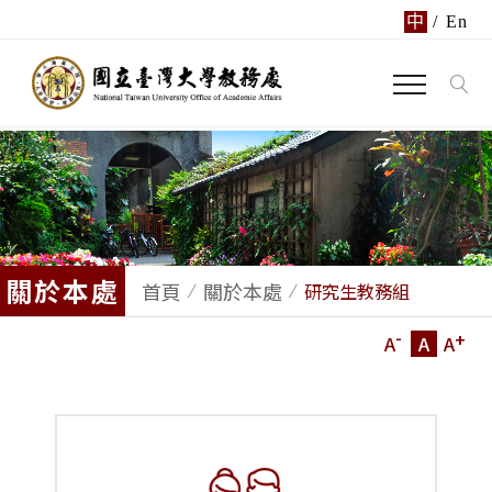
中
/
En
關於本處
首頁
關於本處
研究生教務組
-
+
A
A
A