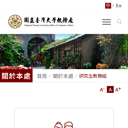
中
/
En
關於本處
首頁
關於本處
研究生教務組
-
+
A
A
A