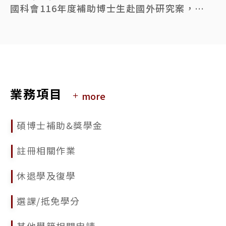
國科會116年度補助博士生赴國外研究案，申請時間自115年6月1日至7月29日(星期三)早上8時止
2026/05/18
國立臺灣大學115學年度第1學期學生逕行修讀博士學位錄取名單公告
2026/03/03
公告本校115學年度第1學期學生申請逕行修讀博士學位相關事宜
業務項目
more
2026/02/09
115年人社論文獎勵申請相關資訊
碩博士補助&獎學金
2025/11/25
114學年度第2學期「碩士逕讀博士學位」及115學年度「學士逕讀博士學位」網路報到系統
註冊相關作業
2025/11/20
休退學及復學
國立臺灣大學114學年度第2學期學生逕行修讀博士學位錄取名單公告
選課/抵免學分
2025/10/20
因應115年春節假期學位論文繳交延至02/25 (週三)
其他學籍相關申請