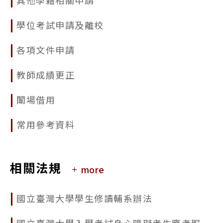
2025/09/17
學位考試申請及離校
113學年度國立臺灣大學研究生校長獎獎勵名冊公告
各項文件申請
2025/09/17
公告本校114學年度第2學期學生申請逕行修讀博士學位相關事宜
教師成績更正
闈場借用
常用參考資料
相關法規
more
國立臺灣大學學生修讀輔系辦法