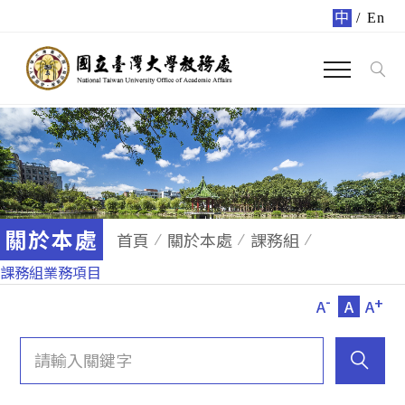
中
/
En
關於本處
首頁
關於本處
課務組
課務組業務項目
-
+
A
A
A