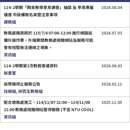
114-2學期「期末教學意見調查」抽獎 及 早鳥專屬
2026.08.04
優惠 中獎備取名單暨注意事項
課務組
教務處機房將於 115/7/4 07:00-12:00 進行網路設
2026.07.03
兼任助理專區
相關法規
備升級作業，升級期間教務處相關網站及服務可能
會有短暫無法連線之現象。
資訊組
114-2學期第2次教務會議資料
2026.06.03
秘書室
檔案與表單下載
嗨教育
投幣機停止服務公告
2026.02.11
註冊組, 研究生教務組
配合總務處施工，114/11/07 21:00 ~ 114/11/08 
2025.11.05
21:00 教務處相關網站暫停服務 (不含 NTU COOL)
本校行事曆
資訊組