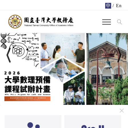
中
/
En
Previous
Next