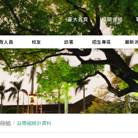
臺大首頁
相關連結
政人員
校友
訪客
招生專區
最新
冊組
註冊組統計資料