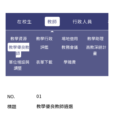
在校生
教師
行政人員
校
教學資源
教學行政
場地借用
教學助理
教學優良教
評鑑
教務會議
高教深耕計
師
畫
單位增設與
表單下載
學雜費
調整
01
教學優良教師遴選