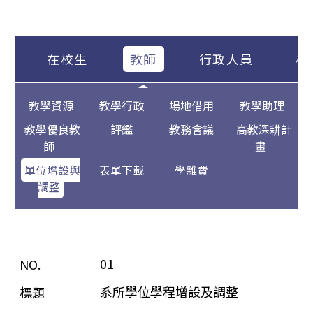
在校生
教師
行政人員
校
教學資源
教學行政
場地借用
教學助理
教學優良教
評鑑
教務會議
高教深耕計
師
畫
單位增設與
表單下載
學雜費
調整
01
系所學位學程增設及調整