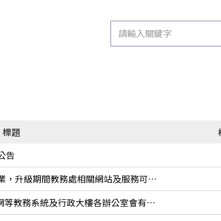
標題
公告
教務處機房將進行資安設備升級作業，升級期間教務處相關網站及服務可能會有短暫無法連線之現象。
領域專長、epo、成績查詢、課程網等教務系統及行政大樓各辦公室會有短暫無法連線之現象。