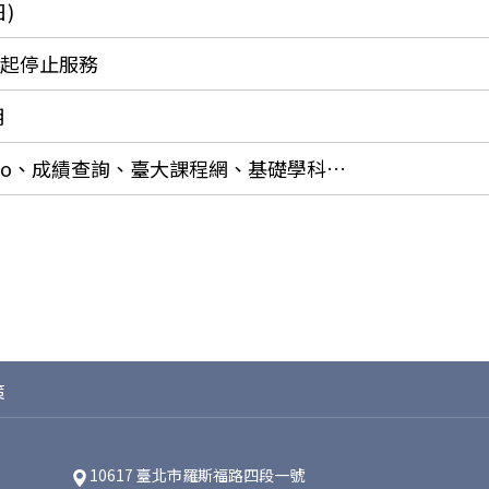
)
5起停止服務
明
8/21 - 8/22 CEIBA 、領域專長、epo、成績查詢、臺大課程網、基礎學科免修證認考試等教務處系統和網站暫停服務
策
10617 臺北市羅斯福路四段一號